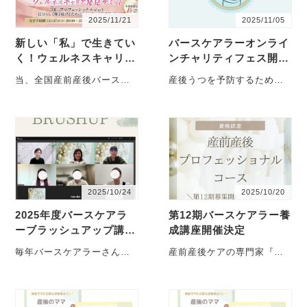
2025/11/21
2025/11/05
新しい「私」で生きてい
バースケアラーオンライ
く！ウェルネスキャリア
ンチャリティフェス開催
発見サミットで当協会理
します！
当、全国産前産後バースケ
産後うつを予防するため
事が登壇します！
アラー協会顧問の久保田く
に、産前からの産前産後ケ
うきです。 １１月２７日
アを大切に多職種連携チー
（木・・・
ムでサポートしている、一
般社・・・
2025/10/24
2025/10/20
2025年度バースケアラ
第12期バースケアラー養
ーブラッシュアップ講座
成講座開催決定
を開催しました
毎年バースケアラーさん達
産前産後ケアの専門家『バ
には、日々進歩する医療や
ースケアラー』養成講座
ケアの中学びを続けていた
第12期を2026年１月に開講
だけるようにブラッシュア
します！ ・・・
ッ・・・