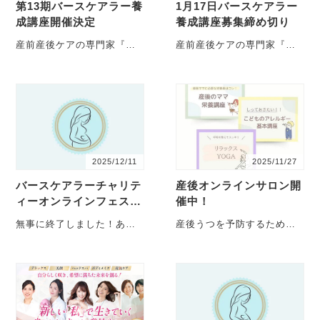
第13期バースケアラー養
1月17日バースケアラー
成講座開催決定
養成講座募集締め切り
産前産後ケアの専門家『バ
産前産後ケアの専門家『バ
ースケアラー』養成講座
ースケアラー』養成講座
第1３期を2026年5月に開講
第12期募集を2026年1月17
します！ ・・・
日に締め切ります。・・・
2025/12/11
2025/11/27
バースケアラーチャリテ
産後オンラインサロン開
ィーオンラインフェス開
催中！
催しました
無事に終了しました！あり
産後うつを予防するため
がとうございました。 昨日
に、産前からの産前産後ケ
開催した 「バースケアラー
アを大切に多職種連携チー
チャリテ・・・
ムでサポートしている、一
般社・・・