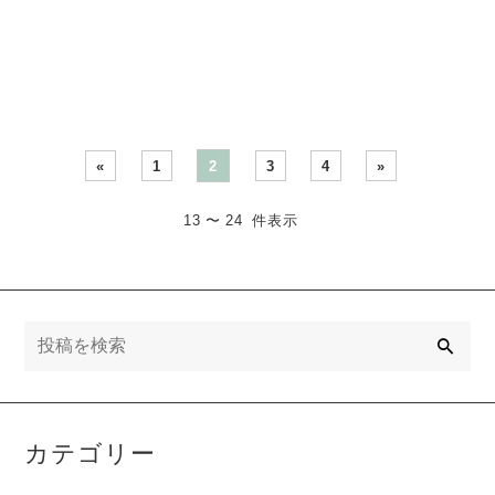
アを大切に 多職種連携チー
第１1期7名のメンバーさん
ムで活動して・・・
でスタートしています。
今・・・
«
1
2
3
4
»
13 〜 24 件表示
検
索
カテゴリー