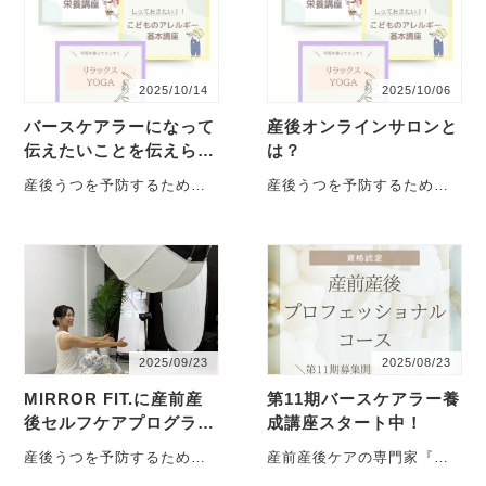
2025/10/14
2025/10/06
バースケアラーになって
産後オンラインサロンと
伝えたいことを伝えられ
は？
る自分になる
産後うつを予防するため
産後うつを予防するため
に、産前からの産前産後ケ
に、産前からの産前産後ケ
アを大切に多職種連携チー
アを大切に多職種連携チー
ムでサポートしている、一
ムでサポートしている、一
般社・・・
般社・・・
2025/09/23
2025/08/23
MIRROR FIT.に産前産
第11期バースケアラー養
後セルフケアプログラム
成講座スタート中！
Birthcare Fit.が追加さ
産後うつを予防するため
産前産後ケアの専門家『バ
れました。
に、産前からの産前産後ケ
ースケアラー』養成講座