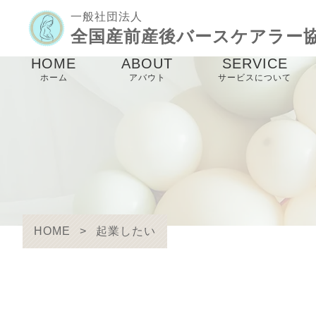
一般社団法人
全国産前産後バースケアラー
HOME
ABOUT
SERVICE
ホーム
アバウト
サービスについて
協会理念
バースケアラー養
講座
メンバー紹介
産前産後ケア事業
未来のパパママ事
HOME
>
起業したい
birthcare links
防災事業