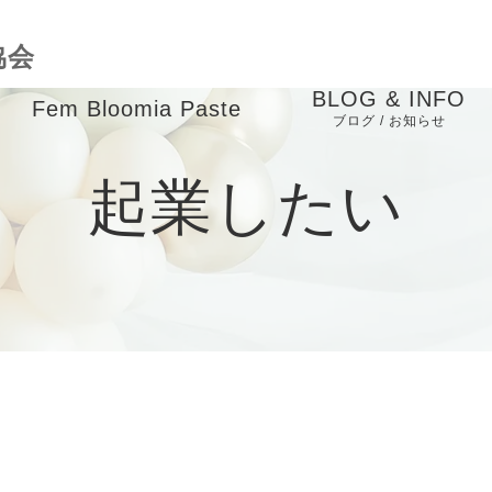
協会
BLOG & INFO
Fem Bloomia Paste
ブログ / お知らせ
成
バースケアインストラ
お知らせ
起業したい
クター養成講座
ブログ
child massage course
ピックアップ
業
メディア掲載