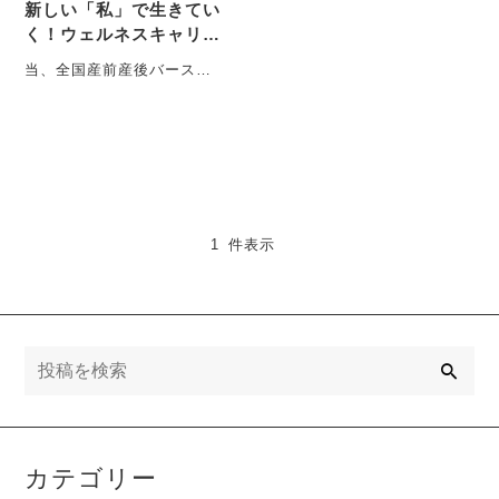
新しい「私」で生きてい
く！ウェルネスキャリア
発見サミットで当協会理
当、全国産前産後バースケ
事が登壇します！
アラー協会顧問の久保田く
うきです。 １１月２７日
（木・・・
1 件表示
検
索
カテゴリー