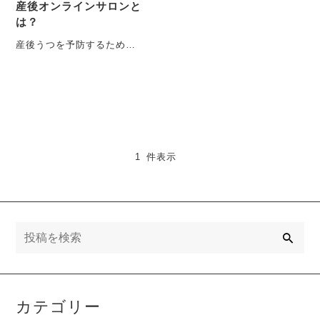
産後オンラインサロンと
は？
産後うつを予防するため
に、産前からの産前産後ケ
アを大切に多職種連携チー
ムでサポートしている、一
般社・・・
1 件表示
検
索
カテゴリー