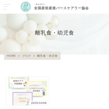
一般社団法人
全国産前産後バースケアラー協会
離乳食・幼児食
HOME
>
ブログ
>
離乳食・幼児食
2025/10/06