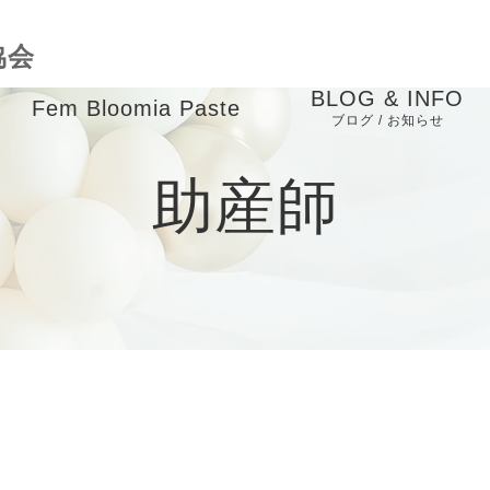
協会
BLOG & INFO
Fem Bloomia Paste
ブログ / お知らせ
成
バースケアインストラ
お知らせ
助産師
クター養成講座
ブログ
child massage course
ピックアップ
業
メディア掲載