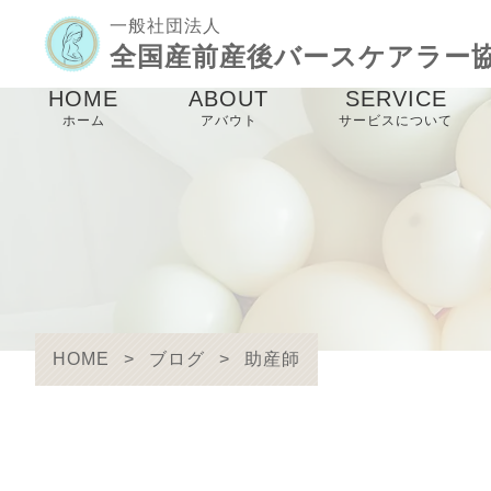
一般社団法人
全国産前産後バースケアラー
HOME
ABOUT
SERVICE
ホーム
アバウト
サービスについて
協会理念
バースケアラー養
講座
メンバー紹介
産前産後ケア事業
未来のパパママ事
HOME
>
ブログ
>
助産師
birthcare links
防災事業