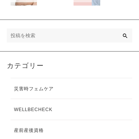
る、たった5秒
みに
のミニセルフ
ケア③
検
索
カテゴリー
災害時フェムケア
WELLBECHECK
産前産後資格