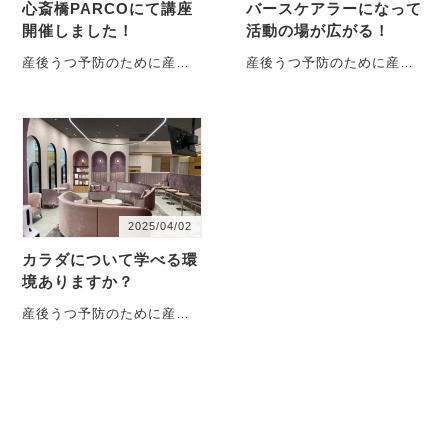
心斎橋PARCOにて講座
バースケアラーになって
開催しました！
活動の場が広がる！
産後うつ予防のために産前
産後うつ予防のために産前
からの産前産後ケアを大切
からの産前産後ケアを大切
に、多職種連携チームで活
に、多職種連携チームで活
動している一般社団法人全
動している一般社団法人全
国・・・
国・・・
2025/04/02
カラダについて学べる環
境ありますか？
産後うつ予防のために産前
からの産前産後ケアを大切
に、多職種連携チームで活
動している一般社団法人全
国・・・