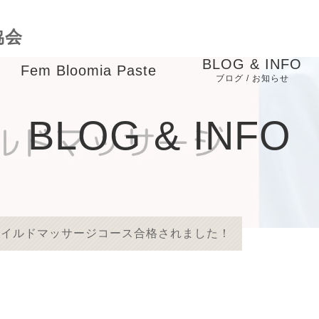
協会
BLOG & INFO
Fem Bloomia Paste
ブログ / お知らせ
成
バースケアインストラ
お知らせ
BLOG & INFO
クター養成講座
ブログ
child massage course
ピックアップ
業
メディア掲載
reチャイルドマッサージコース合格されました！