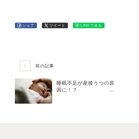
シェア
ツイート
LINEで送る
前の記事
睡眠不足が産後うつの原
因に！？
お腹が出ない着るお布
団