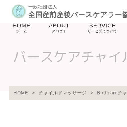
一般社団法人
全国産前産後バースケアラー
HOME
ABOUT
SERVICE
ホーム
アバウト
サービスについて
協会理念
バースケアラー養
講座
メンバー紹介
産前産後ケア事業
未来のパパママ事
HOME
>
チャイルドマッサージ
>
Birthca
birthcare links
防災事業