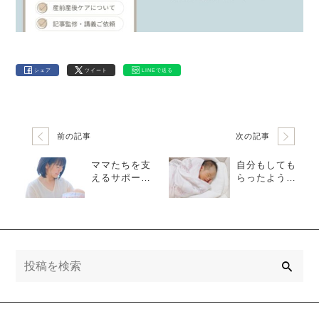
シェア
ツイート
LINEで送る
前の記事
次の記事
ママたちを支
自分もしても
えるサポータ
らったように
ーを増やした
ママ達にお返
い
ししたい
検
索