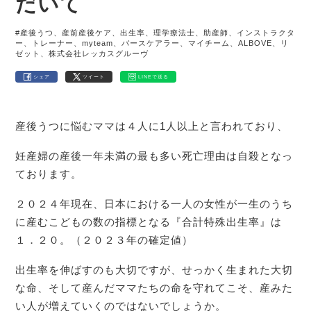
だいて
#産後うつ、産前産後ケア、出生率、理学療法士、助産師、インストラクタ
ー、トレーナー、myteam、バースケアラー、マイチーム、ALBOVE、リ
ゼット、株式会社レッカスグルーヴ
シェア
ツイート
LINEで送る
産後うつに悩むママは４人に1人以上と言われており、
妊産婦の産後一年未満の最も多い死亡理由は自殺となっ
ております。
２０２４年現在、日本における一人の女性が一生のうち
に産むこどもの数の指標となる『合計特殊出生率』は
１．２０。（２０２３年の確定値）
出生率を伸ばすのも大切ですが、せっかく生まれた大切
な命、そして産んだママたちの命を守れてこそ、産みた
い人が増えていくのではないでしょうか。