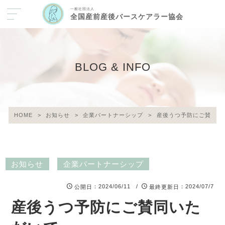
一般社団法人
全国産前産後バースケアラー協会
BLOG & INFO
HOME
>
お知らせ
>
企業パートナーシップ
>
産後うつ予防にご賛同い
お知らせ
企業パートナーシップ
：2024/06/11 /
：2024/07/7
公開日
最終更新日
産後うつ予防にご賛同いた