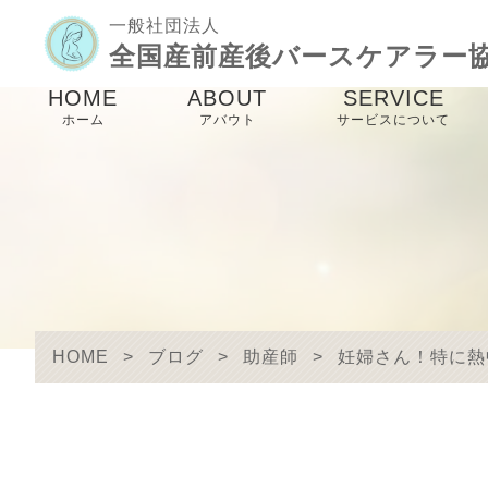
一般社団法人
全国産前産後バースケアラー
HOME
ABOUT
SERVICE
ホーム
アバウト
サービスについて
協会理念
バースケアラー養
講座
メンバー紹介
産前産後ケア事業
未来のパパママ事
HOME
>
ブログ
>
助産師
>
妊婦さん！特に熱
birthcare links
防災事業