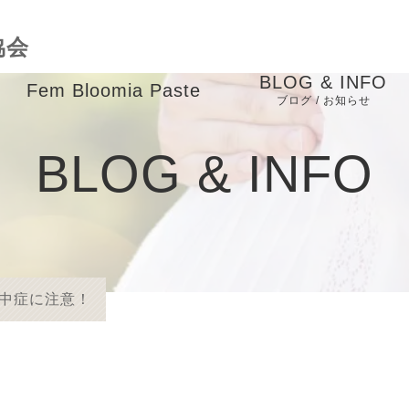
協会
BLOG & INFO
Fem Bloomia Paste
ブログ / お知らせ
成
バースケアインストラ
お知らせ
BLOG & INFO
クター養成講座
ブログ
child massage course
ピックアップ
業
メディア掲載
中症に注意！