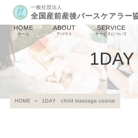
一般社団法人
全国産前産後バースケアラー
HOME
ABOUT
SERVICE
ホーム
アバウト
サービスについて
協会理念
バースケアラー養
1DAY 
講座
メンバー紹介
産前産後ケア事業
未来のパパママ事
HOME
>
1DAY child massage course
birthcare links
防災事業