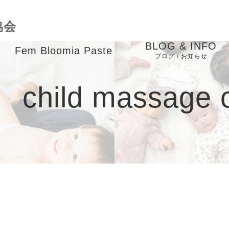
協会
BLOG & INFO
Fem Bloomia Paste
ブログ / お知らせ
成
バースケアインストラ
お知らせ
child massage 
クター養成講座
ブログ
child massage course
ピックアップ
業
メディア掲載