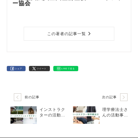
ー協会
この著者の記事一覧
シェア
ツイート
LINEで送る
前の記事
次の記事
インストラク
理学療法士さ
ターの活動事
んの活動事例
例をご紹介
をご紹介 「バ
「バースケア
ースケアラー
ラーになる
になると、ど
と、どんな働
んな働き方が